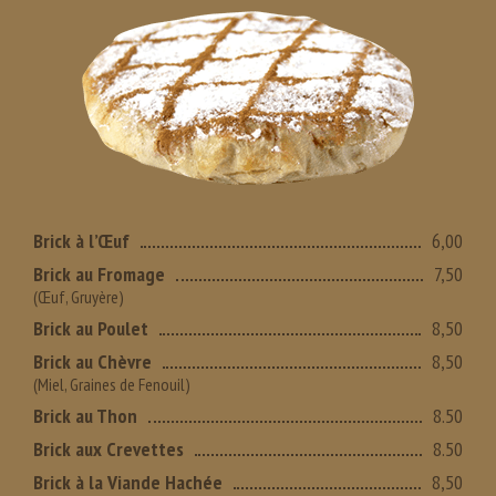
Brick à l’Œuf
6,00
Brick au Fromage
7,50
(Œuf, Gruyère)
Brick au Poulet
8,50
Brick au Chèvre
8,50
(Miel, Graines de Fenouil)
Brick au Thon
8.50
Brick aux Crevettes
8.50
Brick à la Viande Hachée
8,50